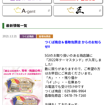
最新情報一覧
2021.12.21
つくば南店
香取佐原店
つくば南店＆香取佐原店 からのお知ら
せ!!
SGIのお取り扱いのある両店舗に
「2022年テーマスタンド」が入荷しま
した!
数に限りがありますので、ご希望の方
はお早目にご来店くださいませ。
「大」・・・残り僅か
「ﾚｷﾞｭﾗｰ」・・在庫あり
お電話でも受け付け中です
つくば南店：029-886-9964
香取佐原店：0478-79-7160
お待ちしておりま～す。