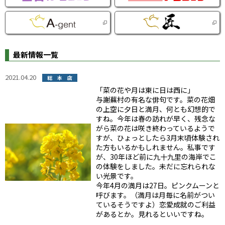
最新情報一覧
2021.04.20
総本店
「菜の花や月は東に日は西に」
与謝蕪村の有名な俳句です。菜の花畑
の上空に夕日と満月、何とも幻想的で
すね。今年は春の訪れが早く、残念な
がら菜の花は咲き終わっているようで
すが、ひょっとしたら3月末頃体験され
た方もいるかもしれません。私事です
が、30年ほど前に九十九里の海岸でこ
の体験をしました。未だに忘れられな
い光景です。
今年4月の満月は27日。ピンクムーンと
呼びます。（満月は月毎に名前がつい
ているそうですよ）恋愛成就のご利益
があるとか。見れるといいですね。