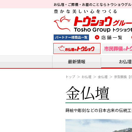
お仏壇・ご葬儀・お墓のことなら
トウショウグル
店舗一覧
パートナー様商品一覧
最新情報
お仏壇
トップ
お仏壇
金仏壇
京型胴長【灯
金仏壇
蒔絵や彫刻などの日本古来の伝統工