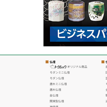
仏壇
オリジナル商品
モダンミニ仏壇
モダン仏壇
唐木ミニ仏壇
唐木仏壇
金仏壇
関東型仏壇
神徒壇