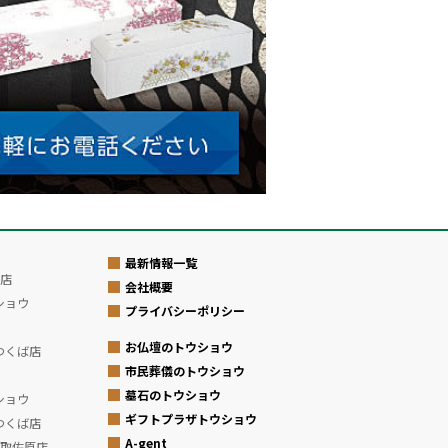
最新情報一覧
店
会社概要
ショウ
プライバシーポリシー
お仏壇のトウショウ
つくば店
市民葬儀のトウショウ
墓石のトウショウ
ショウ
ギフトプラザトウショウ
つくば店
A-gent
取佐原店