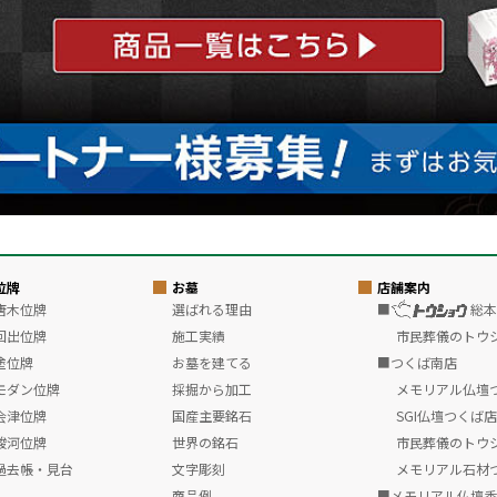
位牌
お墓
店舗案内
唐木位牌
選ばれる理由
■
総本
回出位牌
施工実績
市民葬儀のトウ
塗位牌
お墓を建てる
■つくば南店
モダン位牌
採掘から加工
メモリアル仏壇
会津位牌
国産主要銘石
SGI仏壇つくば店
駿河位牌
世界の銘石
市民葬儀のトウ
過去帳・見台
文字彫刻
メモリアル石材
商品例
■メモリアル仏壇香