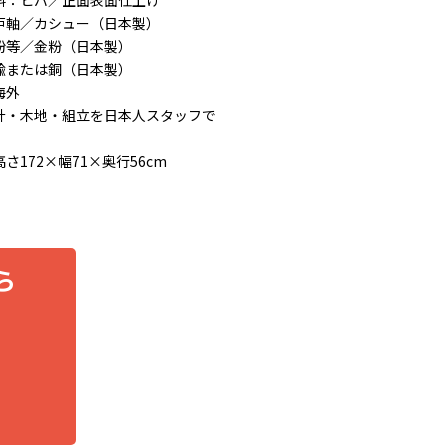
料：ヒバ／正面表面仕上げ
戸軸／カシュー（日本製）
粉等／金粉（日本製）
鍮または銅（日本製）
海外
計・木地・組立を日本人スタッフで
さ172×幅71×奥行56cm
ら
）