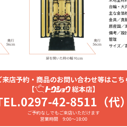
木地主材
台輪・大
主な金箔
金具／真
原産国／
備考／設
管理
サイズ／高
ご来店予約・商品のお問い合わせ等はこち
【
総本店】
TEL.0297-42-8511（代
ご予約なしでもご来店いただけます
営業時間 9:00～18:00